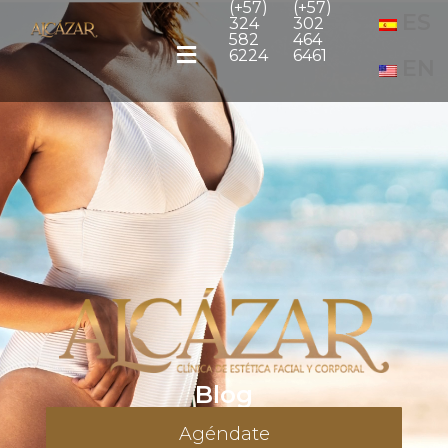
(+57)
(+57)
ES
324
302
582
464
6224
6461
EN
Blog
Agéndate