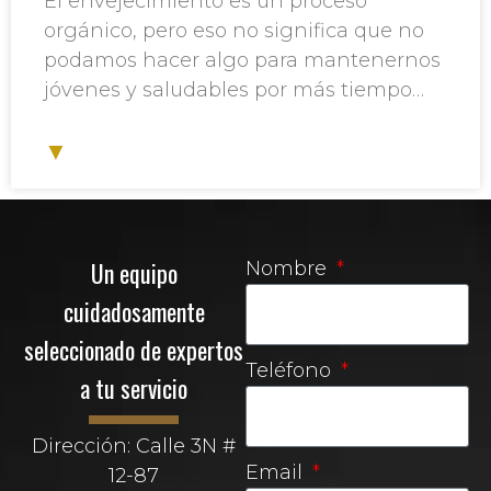
El envejecimiento es un proceso
orgánico, pero eso no significa que no
podamos hacer algo para mantenernos
jóvenes y saludables por más tiempo…
▼
Un equipo
Nombre
cuidadosamente
seleccionado de expertos
Teléfono
a tu servicio
Dirección: Calle 3N #
Email
12-87