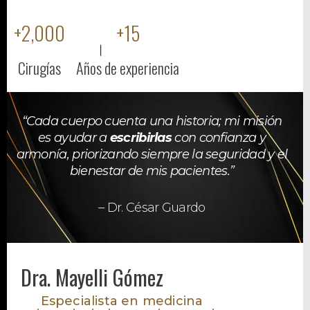
+
2,000
+
15
Cirugías
Años de experiencia
“Cada cuerpo cuenta una historia; mi misión
es ayudar a
escribirlas
con confianza y
armonía, priorizando siempre la seguridad y el
bienestar de mis pacientes.”
– Dr. César Guardo
Dra. Mayelli Gómez
Especialista en medicina