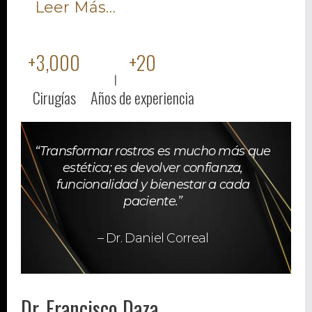
Leer Más…
+
3,000
+
20
Cirugías
Años de experiencia
“Transformar rostros es mucho más que
estética; es devolver confianza,
funcionalidad y bienestar a cada
paciente.”
– Dr. Daniel Correal
Dr. Francisco Daza