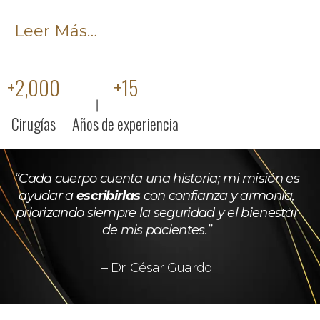
Leer Más…
+
2,000
+
15
Cirugías
Años de experiencia
“Cada cuerpo cuenta una historia; mi misión es
ayudar a
escribirlas
con confianza y armonía,
priorizando siempre la seguridad y el bienestar
de mis pacientes.”
– Dr. César Guardo