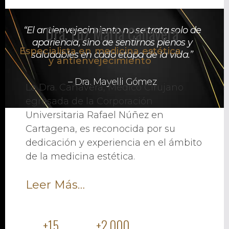
Dra. Luz María Cañavera
“El antienvejecimiento no se trata solo de
apariencia, sino de sentirnos plenos y
Especialista en medicina estética
saludables en cada etapa de la vida.”
y antienvejecimiento
– Dra. Mayelli Gómez
La Dra. Cañavera, Médico Cirujano
egresada de la Corporación
Universitaria Rafael Núñez en
Cartagena, es reconocida por su
dedicación y experiencia en el ámbito
de la medicina estética.
Leer Más…
+
15
+
2,000