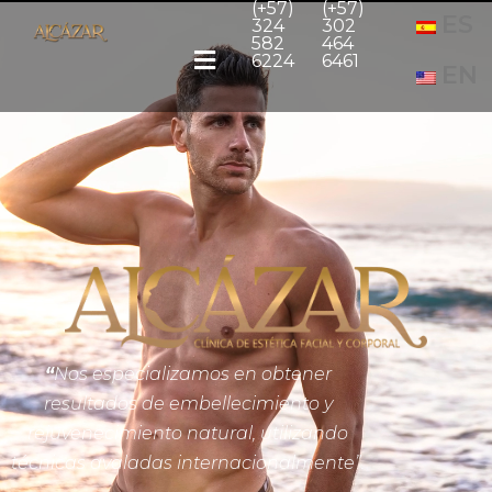
(+57)
(+57)
ES
324
302
582
464
6224
6461
EN
“
Nos especializamos en obtener
resultados de embellecimiento y
rejuvenecimiento natural, utilizando
técnicas avaladas internacionalmente”.