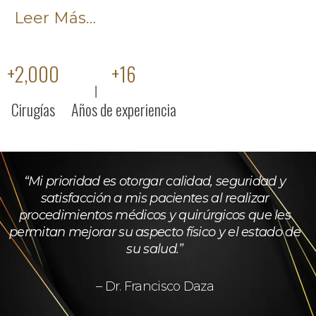
Leer Más…
+
2,000
+
16
Cirugías
Años de experiencia
“Mi prioridad es otorgar calidad, seguridad y
satisfacción a mis pacientes al realizar
procedimientos médicos y quirúrgicos que les
permitan mejorar su aspecto físico y el estado de
su salud.”
– Dr. Francisco Daza