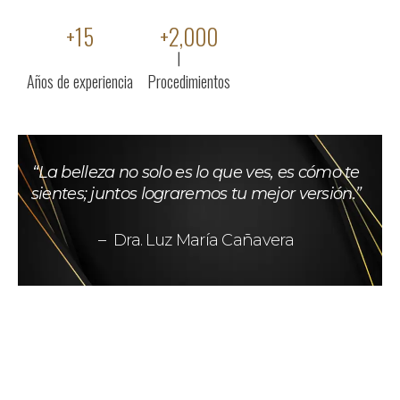
+
15
+
2,000
Años de experiencia
Procedimientos
“La belleza no solo es lo que ves, es cómo te
sientes; juntos lograremos tu mejor versión.”
– Dra. Luz María Cañavera