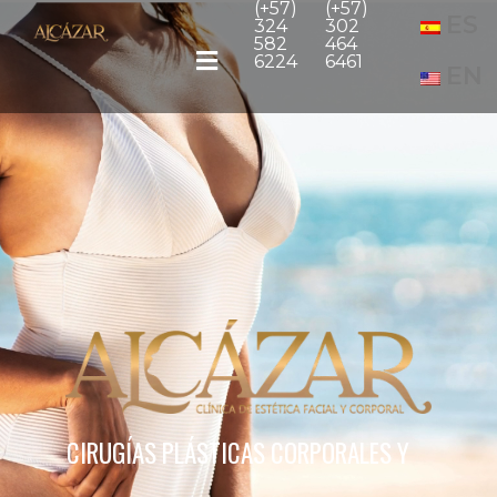
(+57)
(+57)
ES
324
302
582
464
6224
6461
EN
CIRUGÍAS PLÁSTICAS CORPORALES Y