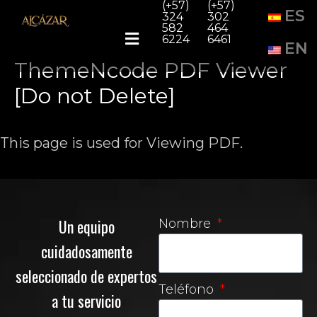
(+57)
(+57)
ES
324
302
582
464
6224
6461
EN
ThemeNcode PDF Viewer
[Do not Delete]
This page is used for Viewing PDF.
Un equipo
Nombre
cuidadosamente
seleccionado de expertos
Teléfono
a tu servicio