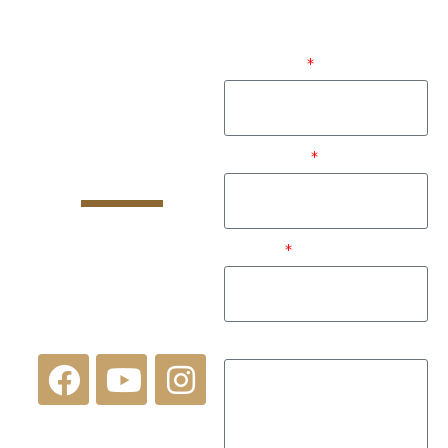
Un equipo
Nombre
cuidadosamente
seleccionado de expertos
Teléfono
a tu servicio
Dirección: Calle 3N #
Email
12-87
Armenia, Quindío
Colombia
Comentarios