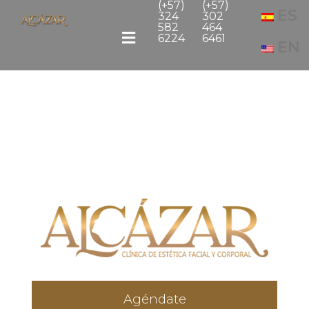
(+57)
(+57)
ES
324
302
582
464
6224
6461
EN
Blog
Agéndate