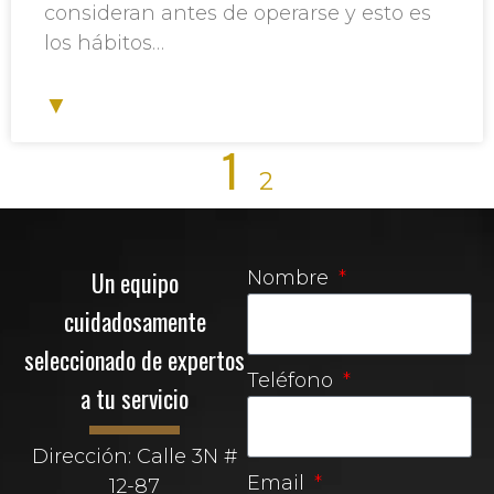
consideran antes de operarse y esto es
los hábitos…
▼
1
2
Un equipo
Nombre
cuidadosamente
seleccionado de expertos
Teléfono
a tu servicio
Dirección: Calle 3N #
Email
12-87