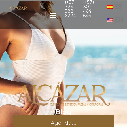
(+57)
(+57)
ES
324
302
582
464
6224
6461
EN
Blog
Agéndate