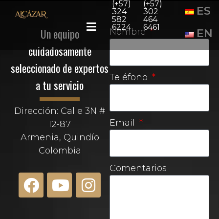
(+57)
(+57)
ES
324
302
582
464
6224
6461
Un equipo
Nombre
EN
cuidadosamente
seleccionado de expertos
Teléfono
a tu servicio
Dirección: Calle 3N #
Email
12-87
Armenia, Quindío
Colombia
Comentarios